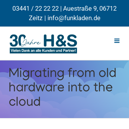
Skip
03441 / 22 22 22 | Auestraße 9, 06712
to
Zeitz
|
info@funkladen.de
content
Migrating from old
hardware into the
cloud